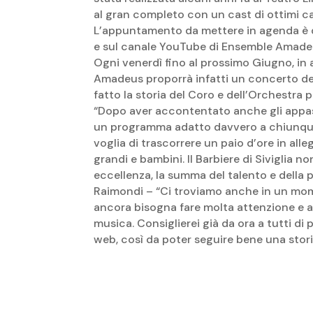
al gran completo con un cast di ottimi ca
L’appuntamento da mettere in agenda è d
e sul canale YouTube di Ensemble Amade
Ogni venerdì fino al prossimo Giugno, in a
Amadeus proporrà infatti un concerto del
fatto la storia del Coro e dell’Orchestra p
“Dopo aver accontentato anche gli appas
un programma adatto davvero a chiunque.
voglia di trascorrere un paio d’ore in all
grandi e bambini. Il Barbiere di Siviglia n
eccellenza, la summa del talento e della 
Raimondi – “Ci troviamo anche in un mome
ancora bisogna fare molta attenzione e al
musica. Consiglierei già da ora a tutti di 
web, così da poter seguire bene una storia