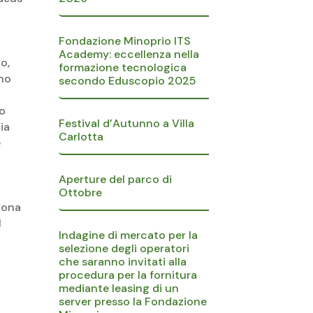
b
Fondazione Minoprio ITS
Academy: eccellenza nella
o,
formazione tecnologica
nno
secondo Eduscopio 2025
mo
Festival d’Autunno a Villa
ia
Carlotta
e
Aperture del parco di
Ottobre
uona
l
Indagine di mercato per la
selezione degli operatori
che saranno invitati alla
procedura per la fornitura
mediante leasing di un
server presso la Fondazione