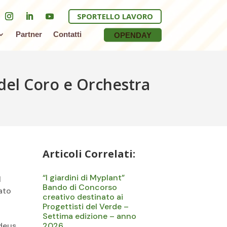
SPORTELLO LAVORO
Partner
Contatti
OPENDAY
del Coro e Orchestra
Articoli Correlati:
“I giardini di Myplant”
l
Bando di Concorso
ato
creativo destinato ai
Progettisti del Verde –
Settima edizione – anno
adeus
2026