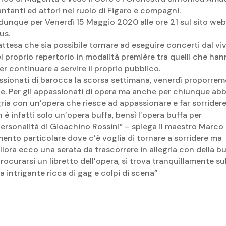
ntanti ed attori nel ruolo di Figaro e compagni.
unque per Venerdì 15 Maggio 2020 alle ore 21 sul sito we
us.
ttesa che sia possibile tornare ad eseguire concerti dal viv
 proprio repertorio in modalità première tra quelli che ha
er continuare a servire il proprio pubblico.
sionati di barocca la scorsa settimana, venerdì proporre
 Per gli appassionati di opera ma anche per chiunque abb
egria con un’opera che riesce ad appassionare e far sorrider
on è infatti solo un’opera buffa, bensì l’opera buffa per
personalità di Gioachino Rossini” – spiega il maestro Marco
nto particolare dove c’è voglia di tornare a sorridere ma
lora ecco una serata da trascorrere in allegria con della b
procurarsi un libretto dell’opera, si trova tranquillamente su
 intrigante ricca di gag e colpi di scena”