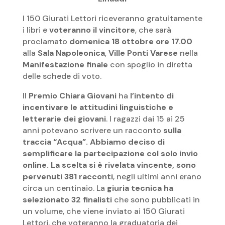
I 150 Giurati Lettori riceveranno gratuitamente
i libri e
voteranno il vincitore
, che sarà
proclamato
domenica 18 ottobre ore 17.00
alla
Sala Napoleonica
,
Ville Ponti Varese
nella
Manifestazione finale
con spoglio in diretta
delle schede di voto.
Il
Premio Chiara Giovani
ha
l’intento di
incentivare le attitudini linguistiche e
letterarie dei giovani
. I ragazzi dai 15 ai 25
anni potevano scrivere un racconto
sulla
traccia “Acqua”. Abbiamo deciso di
semplificare la partecipazione col solo invio
online. La scelta si è rivelata vincente, sono
pervenuti 381 racconti
, negli ultimi anni erano
circa un centinaio. La
giuria tecnica ha
selezionato 32 finalisti
che sono pubblicati in
un volume, che viene inviato ai 150 Giurati
Lettori, che voteranno la graduatoria dei