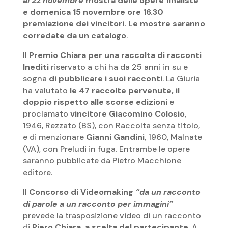
al 22 novembre
mostra delle opere finaliste
e domenica 15 novembre ore 16.30
premiazione dei vincitori. Le mostre saranno
corredate da un catalogo
.
Il
Premio Chiara per una raccolta di racconti
Inediti
riservato a chi ha da 25 anni in su e
sogna
di pubblicare i suoi racconti
. La Giuria
ha valutato
le 47 raccolte pervenute, il
doppio rispetto alle scorse edizioni
e
proclamato
vincitore Giacomino Colosio
,
1946, Rezzato (BS), con Raccolta senza titolo,
e di menzionare
Gianni Gandini
, 1960, Malnate
(VA), con Preludi in fuga. Entrambe le opere
saranno pubblicate da Pietro Macchione
editore.
Il
Concorso di Videomaking
“da un racconto
di parole a un racconto per immagini”
prevede la trasposizione video di un racconto
di
Piero Chiara, a scelta del partecipante
. A